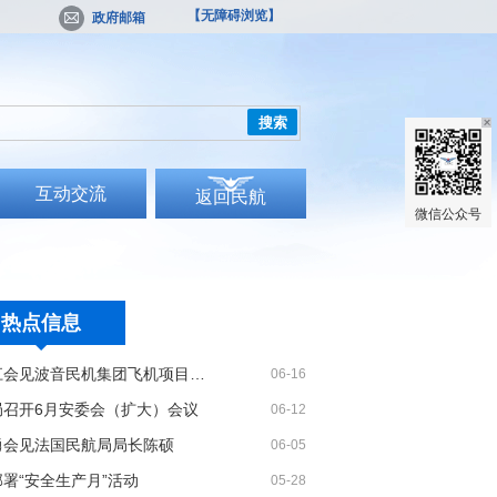
【无障碍浏览】
政府邮箱
搜索
互动交流
返回民航
微信公众号
热点信息
胡振江会见波音民机集团飞机项目与客户支持高级副总裁兼总经理迈克·弗莱明
06-16
局召开6月安委会（扩大）会议
06-12
勇会见法国民航局局长陈硕
06-05
署“安全生产月”活动
05-28