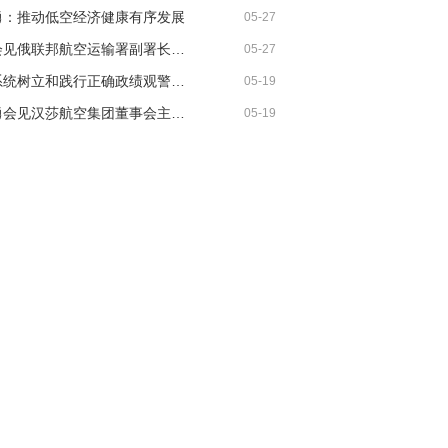
勇：推动低空经济健康有序发展
05-27
马兵会见俄联邦航空运输署副署长安德烈·波坦金
05-27
民航系统树立和践行正确政绩观警示教育暨学习教育推进会召开
05-19
宋志勇会见汉莎航空集团董事会主席卡斯滕· 施波尔
05-19