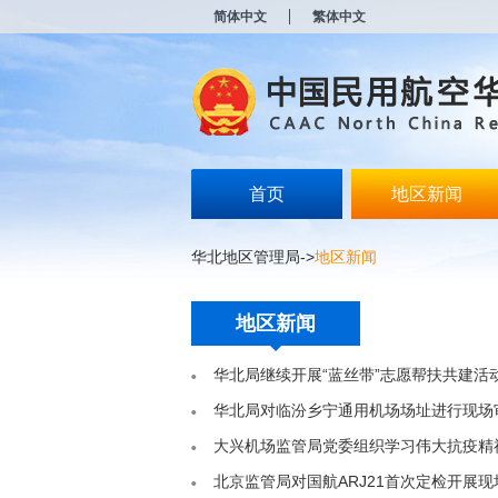
新
简体中文
繁体中文
窗
口
打
开
无
障
碍
说
明
首页
地区新闻
页
面,
按
华北地区管理局
->
地区新闻
Alt
加
波
地区新闻
浪
键
打
华北局继续开展“蓝丝带”志愿帮扶共建活
开
导
华北局对临汾乡宁通用机场场址进行现场
盲
大兴机场监管局党委组织学习伟大抗疫精
模
式
北京监管局对国航ARJ21首次定检开展现