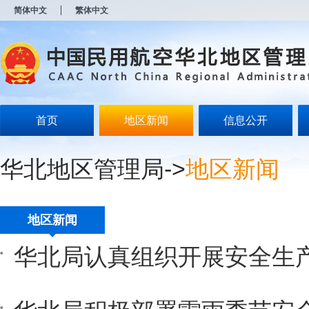
新
简体中文
繁体中文
窗
口
打
开
无
障
碍
说
明
首页
地区新闻
信息公开
页
面,
按
华北地区管理局
->
地区新闻
Alt
加
波
浪
键
地区新闻
打
开
华北局认真组织开展安全生
导
盲
模
式