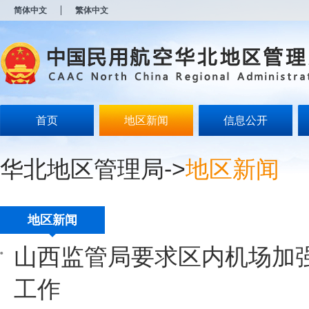
新
简体中文
繁体中文
窗
口
打
开
无
障
碍
说
明
首页
地区新闻
信息公开
页
面,
按
华北地区管理局
->
地区新闻
Alt
加
波
浪
键
地区新闻
打
开
山西监管局要求区内机场加
导
盲
模
工作
式