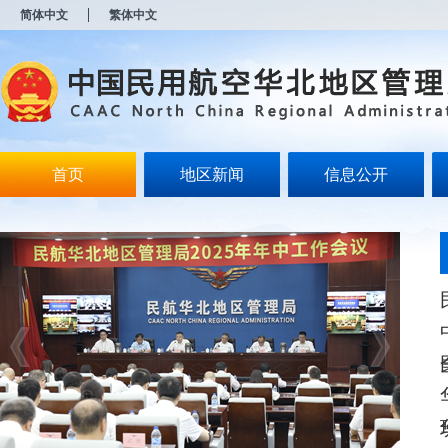
新
简体中文
繁体中文
窗
口
打
开
无
障
碍
说
明
首页
地区新闻
信息公开
页
面,
按
Alt
加
波
浪
键
打
开
导
盲
模
式