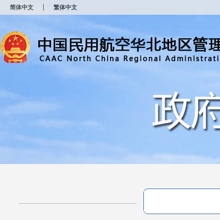
新
简体中文
繁体中文
窗
口
打
开
无
障
碍
说
明
页
面,
按
Alt
加
波
浪
键
打
开
导
盲