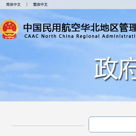
新
简体中文
繁体中文
窗
口
打
开
无
障
碍
说
明
页
面,
按
Alt
加
波
浪
键
打
开
导
盲