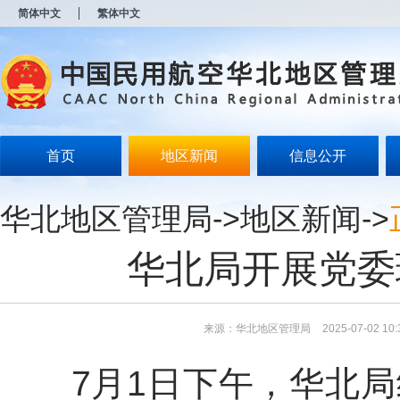
新
简体中文
繁体中文
窗
口
打
开
无
障
碍
说
明
首页
地区新闻
信息公开
页
面,
按
华北地区管理局
->
地区新闻
->
Alt
加
波
华北局开展党委
浪
键
打
开
导
来源：华北地区管理局
2025-07-02 10:
盲
模
7月1日下午，华北局
式