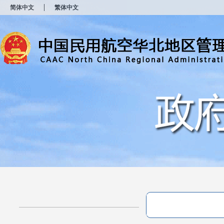
新
简体中文
繁体中文
窗
口
打
开
无
障
碍
说
明
页
面,
按
Alt
加
波
浪
键
打
开
导
盲