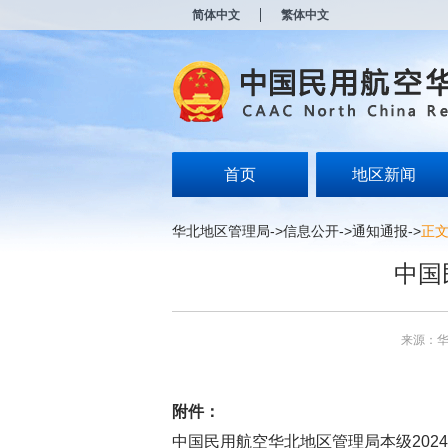
新
简体中文
繁体中文
窗
口
打
开
无
障
碍
说
明
首页
地区新闻
页
面,
按
华北地区管理局
->
信息公开
->
通知通报
->
正
Alt
加
中国
波
浪
键
打
来源：
开
导
盲
模
附件：
式
中国民用航空华北地区管理局本级2024年