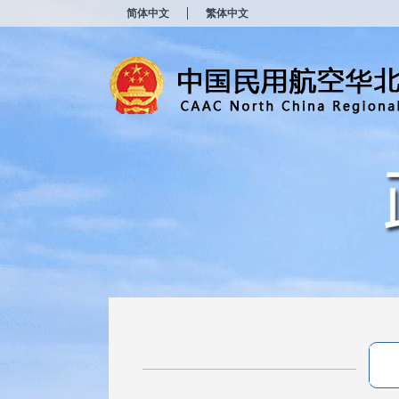
新
简体中文
繁体中文
窗
口
打
开
无
障
碍
说
明
页
面,
按
Alt
加
波
浪
键
打
开
导
盲