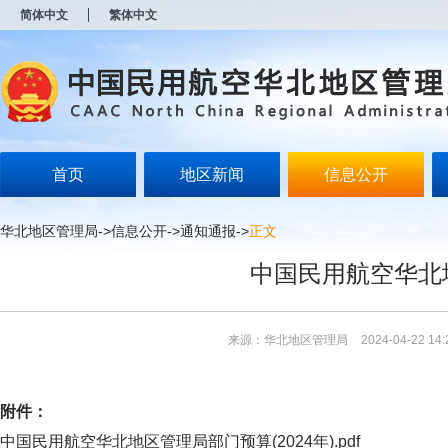
新
简体中文
繁体中文
窗
口
打
开
无
障
碍
说
明
首页
地区新闻
信息公开
页
面,
按
华北地区管理局
->
信息公开
->
通知通报
->
正文
Alt
加
中国民用航空华北地
波
浪
键
打
来源：华北地区管理局
2024-04-22 14:
开
导
盲
模
附件：
式
中国民用航空华北地区管理局部门预算(2024年).pdf