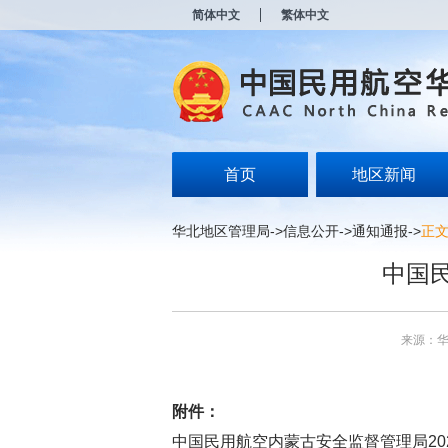
新
简体中文
繁体中文
窗
口
打
开
无
障
碍
说
明
首页
地区新闻
页
面,
按
华北地区管理局
->
信息公开
->
通知通报
->
正
Alt
加
中国
波
浪
键
打
来源：
开
导
盲
模
附件：
式
中国民用航空内蒙古安全监督管理局2024