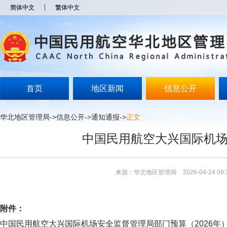
新
简体中文
繁体中文
窗
口
打
开
无
障
碍
说
明
首页
地区新闻
信息公开
页
面,
按
华北地区管理局
->
信息公开
->
通知通报
->
正文
Alt
加
中国民用航空大兴国际机场
波
浪
键
打
来源：华北地区管理局
2026-04-24 09:
开
导
盲
模
附件：
式
中国民用航空大兴国际机场安全监督管理局部门预算（2026年）.