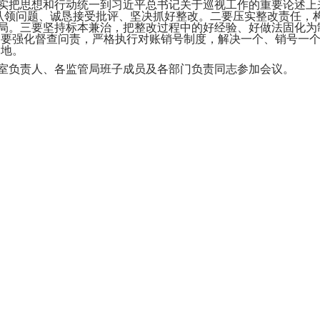
把思想和行动统一到习近平总书记关于巡视工作的重要论述上
动认领问题、诚恳接受批评、坚决抓好整改。二要压实整改责任，
局。三要坚持标本兼治，把整改过程中的好经验、好做法固化为
要强化督查问责，严格执行对账销号制度，解决一个、销号一个、
落地。
负责人、各监管局班子成员及各部门负责同志参加会议。