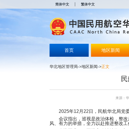
新
简体中文
繁体中文
窗
口
打
开
无
障
碍
说
明
首页
地区新闻
页
面,
按
华北地区管理局
->
地区新闻
->
正文
Alt
加
民
波
浪
键
打
来源：
开
导
盲
2025年12月22日，民航华北局
模
会议指出，巡视是政治体检，整改是政
式
风、有力的举措，全力以赴推进整改工