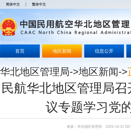
新
简体中文
繁体中文
窗
口
打
开
无
障
碍
说
明
首页
地区新闻
信息公开
页
面,
按
华北地区管理局
->
地区新闻
->
Alt
加
波
民航华北地区管理局召
浪
键
打
开
议专题学习党
导
盲
模
式
来源：华北地区管理局
2025-10-31 08: