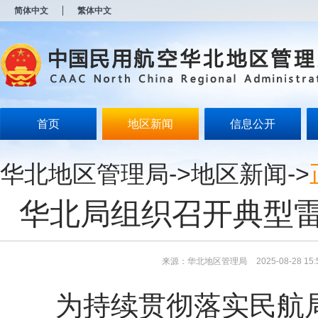
新
简体中文
繁体中文
窗
口
打
开
无
障
碍
说
明
首页
地区新闻
信息公开
页
面,
按
华北地区管理局
->
地区新闻
->
Alt
加
波
华北局组织召开典型
浪
键
打
开
导
来源：华北地区管理局
2025-08-28 15:
盲
模
为持续贯彻落实民航局《
式