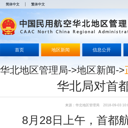
新
简体中文
繁体中文
窗
口
打
开
无
障
碍
说
明
首页
地区新闻
信息公开
页
面,
按
华北地区管理局
->
地区新闻
->
Alt
加
波
华北局对首
浪
键
打
开
导
来源：华北地区管理局
2018-09-03 10:
盲
模
8月28日上午，首都航空公
式