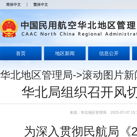
新
简体中文
繁体中文
窗
口
打
开
无
障
碍
说
明
首页
地区新闻
信息公开
页
面,
按
华北地区管理局
->
滚动图片新
Alt
加
波
华北局组织召开风
浪
键
打
开
导
来源：华北地区管理局
2025-07-07 15:
盲
模
为深入贯彻民航局《20
式